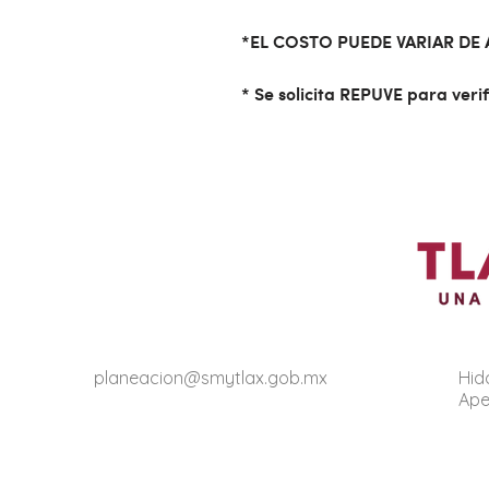
*EL COSTO PUEDE VARIAR DE
* Se solicita REPUVE para verif
planeacion@smytlax.gob.mx
Hida
Apet